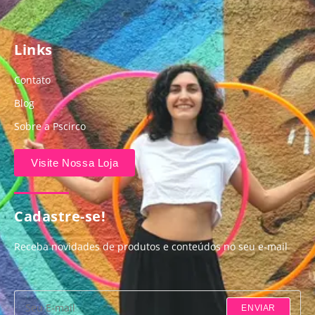
Links
Contato
Blog
Sobre a Pscirco
Visite Nossa Loja
Cadastre-se!
Receba novidades de produtos e conteúdos no seu e-mail
ENVIAR