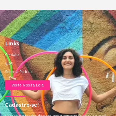
Links
Contato
Blog
Sobre a Pscirco
Visite Nossa Loja
Cadastre-se!
Receba novidades de produtos e conteúdos no seu e-mail